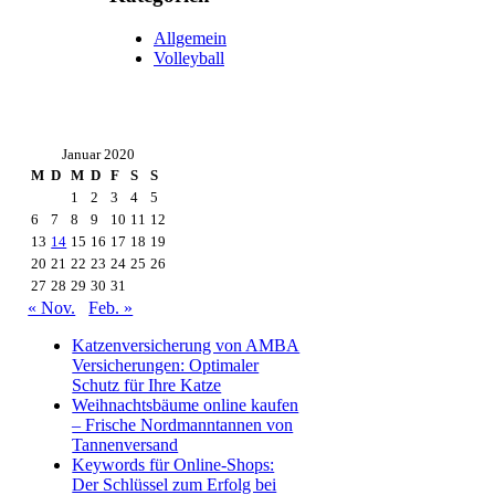
Allgemein
Volleyball
Januar 2020
M
D
M
D
F
S
S
1
2
3
4
5
6
7
8
9
10
11
12
13
14
15
16
17
18
19
20
21
22
23
24
25
26
27
28
29
30
31
« Nov.
Feb. »
Katzenversicherung von AMBA
Versicherungen: Optimaler
Schutz für Ihre Katze
Weihnachtsbäume online kaufen
– Frische Nordmanntannen von
Tannenversand
Keywords für Online-Shops:
Der Schlüssel zum Erfolg bei